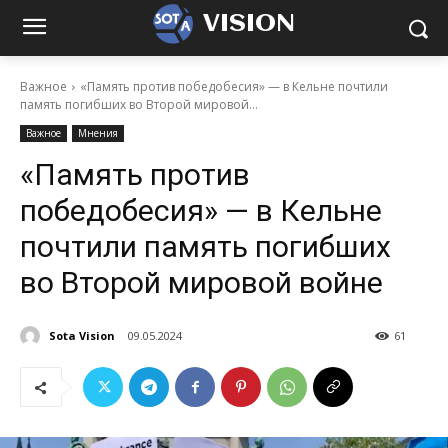
VISION
Важное
«Память против победобесия» — в Кельне почтили
память погибших во Второй мировой...
Важное
Мнения
«Память против
победобесия» — в Кельне
почтили память погибших
во Второй мировой войне
Sota Vision
09.05.2024
61