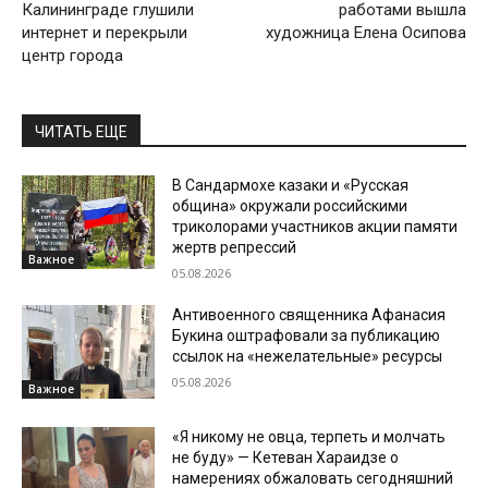
Калининграде глушили
работами вышла
интернет и перекрыли
художница Елена Осипова
центр города
ЧИТАТЬ ЕЩЕ
В Сандармохе казаки и «Русская
община» окружали российскими
триколорами участников акции памяти
жертв репрессий
Важное
05.08.2026
Антивоенного священника Афанасия
Букина оштрафовали за публикацию
ссылок на «нежелательные» ресурсы
05.08.2026
Важное
«Я никому не овца, терпеть и молчать
не буду» — Кетеван Хараидзе о
намерениях обжаловать сегодняшний