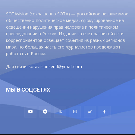
SOTAvision (сокращенно SOTA) — российское независимое
общественно-политическое медиа, сфокусированное на
освещении нарушения прав человека и политическом
преследовании в России. Издание за счет развитой сети
корреспондентов освещает события из разных регионов
мира, но большая часть его журналистов продолжают
работать в России.
Для связи:
sotavisionsend@gmail.com
МЫ В СОЦСЕТЯХ