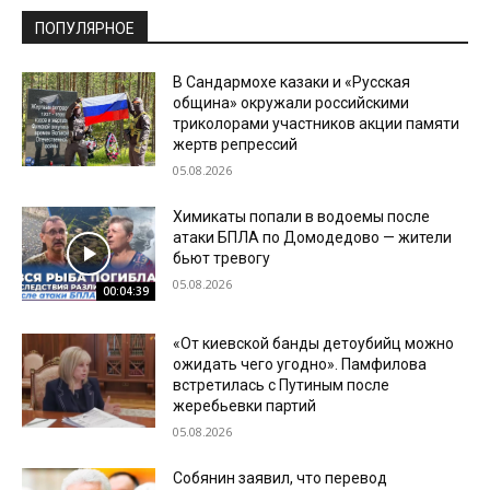
ПОПУЛЯРНОЕ
В Сандармохе казаки и «Русская
община» окружали российскими
триколорами участников акции памяти
жертв репрессий
05.08.2026
Химикаты попали в водоемы после
атаки БПЛА по Домодедово — жители
бьют тревогу
05.08.2026
00:04:39
«От киевской банды детоубийц можно
ожидать чего угодно». Памфилова
встретилась с Путиным после
жеребьевки партий
05.08.2026
Собянин заявил, что перевод