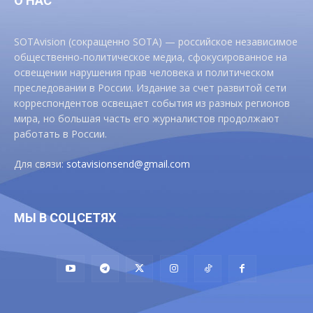
О НАС
SOTAvision (сокращенно SOTA) — российское независимое
общественно-политическое медиа, сфокусированное на
освещении нарушения прав человека и политическом
преследовании в России. Издание за счет развитой сети
корреспондентов освещает события из разных регионов
мира, но большая часть его журналистов продолжают
работать в России.
Для связи:
sotavisionsend@gmail.com
МЫ В СОЦСЕТЯХ