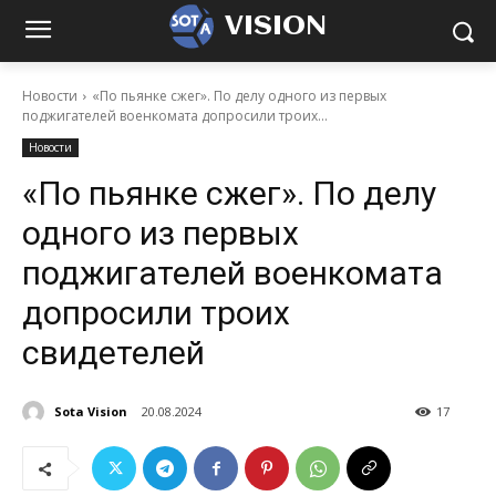
VISION
Новости
«По пьянке сжег». По делу одного из первых
поджигателей военкомата допросили троих...
Новости
«По пьянке сжег». По делу
одного из первых
поджигателей военкомата
допросили троих
свидетелей
Sota Vision
20.08.2024
17