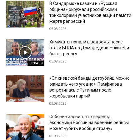
В Сандармохе казаки и «Русская
община» окружали российскими
триколорами участников акции памяти
жертв репрессий
05.08.2026
Химикаты попали в водоемы после
атаки БПЛА по Домодедово — жители
бьют тревогу
05.08.2026
00:04:39
«От киевской банды детоубийц можно
ожидать чего угодно». Памфилова
встретилась с Путиным после
жеребьевки партий
05.08.2026
Собянин заявил, что перевод
экономики России на военные рельсы
может «убить вообще страну»
05.08.2026