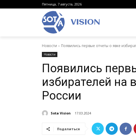
Пятница, 7 августа, 2026
VISION
Новости
Появились первые отчеты о явке избира
Новости
Появились первы
избирателей на 
России
Sota Vision
17.03.2024
Поделиться