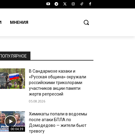
И
МНЕНИЯ
ПОПУЛЯРНОЕ
В Сандармохе казаки и
«Русская община» окружали
российскими триколорами
участников акции памяти
жертв репрессий
05.08.2026
Химикаты попали в водоемы
после атаки БПЛА по
Домодедово — жители бьют
00:04:39
тревогу