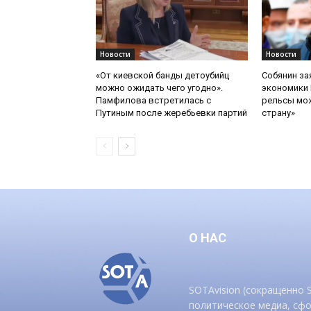
Новости
Новости
«От киевской банды детоубийц
Собянин за
можно ожидать чего угодно».
экономики 
Памфилова встретилась с
рельсы мож
Путиным после жеребьевки партий
страну»
О НАС
SOTAvision (сокращенно
политическое медиа, сф