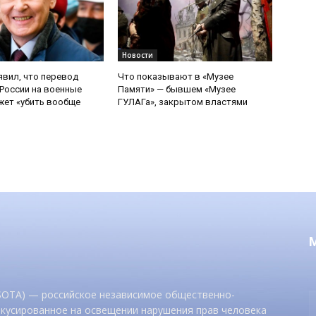
Новости
явил, что перевод
Что показывают в «Музее
России на военные
Памяти» — бывшем «Музее
ет «убить вообще
ГУЛАГа», закрытом властями
 SOTA) — российское независимое общественно-
окусированное на освещении нарушения прав человека