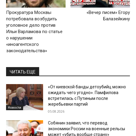
Прокуратура Москвы
«Вечер писем» Егору
потребовала возбудить
Балазейкину
уголовное дело против
Ильи Варламова по статье
о нарушении
«иноагентского
законодательства»
ЧИТАТЬ ЕЩЕ
«От киевской банды детоубийц можно
ожидать чего угодно». Памфилова
встретилась с Путиным после
жеребьевки партий
Новости
05.08.2026
Собянин заявил, что перевод
экономики России на военные рельсы
может «убить вообще страну»