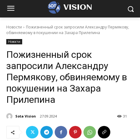
VISION
Новости
Пожизненный срок запросили Александру Пермякову,
обвиняемому в покушении на Захара Прилепина
Новости
Пожизненный срок
запросили Александру
Пермякову, обвиняемому в
покушении на Захара
Прилепина
Sota Vision
27.09.2024
31