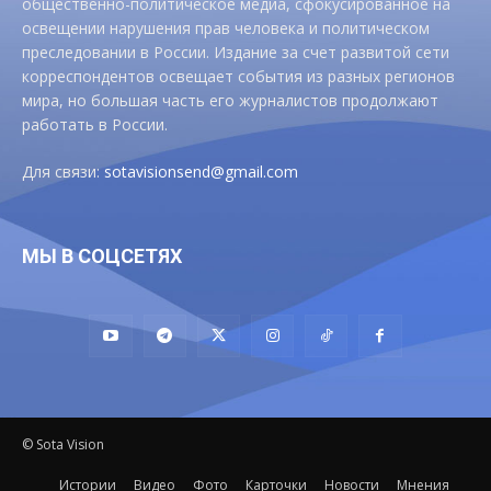
общественно-политическое медиа, сфокусированное на
освещении нарушения прав человека и политическом
преследовании в России. Издание за счет развитой сети
корреспондентов освещает события из разных регионов
мира, но большая часть его журналистов продолжают
работать в России.
Для связи:
sotavisionsend@gmail.com
МЫ В СОЦСЕТЯХ
© Sota Vision
Истории
Видео
Фото
Карточки
Новости
Мнения