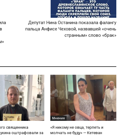
ила
Депутат Нина Останина показала фалангу
в
пальца Анфисе Чеховой, назвавшей «очень
странным» слово «брак»
ом»
Мнения
ого священника
«Я никому не овца, терпеть и
Букина оштрафовали за
молчать не буду» — Кетеван