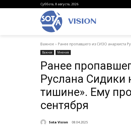
Суббота, 8 августа, 2026
VISION
Важное
Ранее пропавшего из СИЗО анархиста Рус
Важное
Мнения
Ранее пропавшег
Руслана Сидики 
тишине». Ему пр
сентября
Sota Vision
08.04.2025