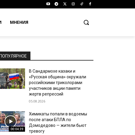
И
МНЕНИЯ
ПОПУЛЯРНОЕ
В Сандармохе казаки и
«Русская община» окружали
российскими триколорами
участников акции памяти
жертв репрессий
05.08.2026
Химикаты попали в водоемы
после атаки БПЛА по
Домодедово — жители бьют
00:04:39
тревогу