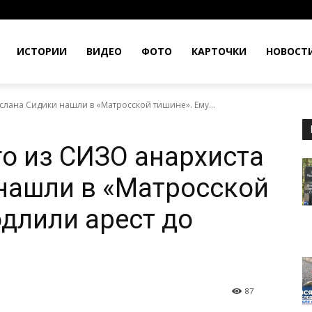
ИСТОРИИ
ВИДЕО
ФОТО
КАРТОЧКИ
НОВОСТ
лана Сидики нашли в «Матросской тишине». Ему...
о из СИЗО анархиста
нашли в «Матросской
одлили арест до
87