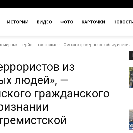
ИСТОРИИ
ВИДЕО
ФОТО
КАРТОЧКИ
НОВОСТ
о мирных людей», — сооснователь Омского гражданского объединения..
еррористов из
ых людей», —
ского гражданского
ризнании
тремистской