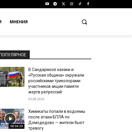
И
МНЕНИЯ
.
ПОПУЛЯРНОЕ
В Сандармохе казаки и
«Русская община» окружали
российскими триколорами
участников акции памяти
жертв репрессий
05.08.2026
Химикаты попали в водоемы
после атаки БПЛА по
Домодедово — жители бьют
00:04:39
тревогу