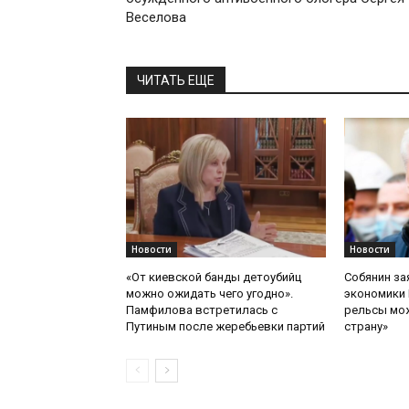
Веселова
ЧИТАТЬ ЕЩЕ
Новости
Новости
«От киевской банды детоубийц
Собянин за
можно ожидать чего угодно».
экономики 
Памфилова встретилась с
рельсы мож
Путиным после жеребьевки партий
страну»