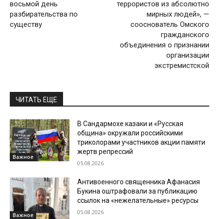
восьмой день
террористов из абсолютно
разбирательства по
мирных людей», —
существу
сооснователь Омского
гражданского
объединения о признании
организации
экстремистской
ЧИТАТЬ ЕЩЕ
В Сандармохе казаки и «Русская
община» окружали российскими
триколорами участников акции памяти
жертв репрессий
Важное
05.08.2026
Антивоенного священника Афанасия
Букина оштрафовали за публикацию
ссылок на «нежелательные» ресурсы
05.08.2026
Важное