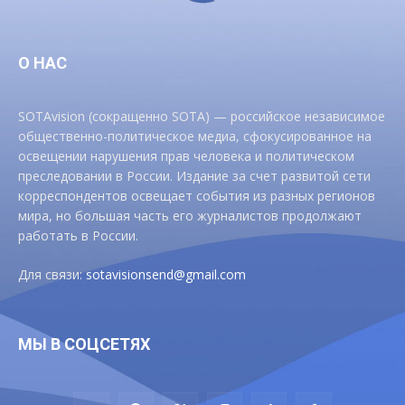
О НАС
SOTAvision (сокращенно SOTA) — российское независимое
общественно-политическое медиа, сфокусированное на
освещении нарушения прав человека и политическом
преследовании в России. Издание за счет развитой сети
корреспондентов освещает события из разных регионов
мира, но большая часть его журналистов продолжают
работать в России.
Для связи:
sotavisionsend@gmail.com
МЫ В СОЦСЕТЯХ