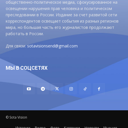
общественно-политическое медиа, сфокусированное на
освещении нарушения прав человека и политическом
преследовании в России. Издание за счет развитой сети
корреспондентов освещает события из разных регионов
мира, но большая часть его журналистов продолжают
работать в России.
Для связи:
sotavisionsend@gmail.com
МЫ В СОЦСЕТЯХ
© Sota Vision
Истории
Видео
Фото
Карточки
Новости
Мнения