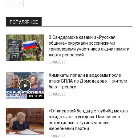
ПОПУЛЯРНОЕ
В Сандармохе казаки и «Русская
община» окружали российскими
триколорами участников акции памяти
жертв репрессий
05.08.2026
Химикаты попали в водоемы после
атаки БПЛА по Домодедово — жители
бьют тревогу
05.08.2026
00:04:39
«От киевской банды детоубийц можно
ожидать чего угодно». Памфилова
встретилась с Путиным после
жеребьевки партий
05.08.2026