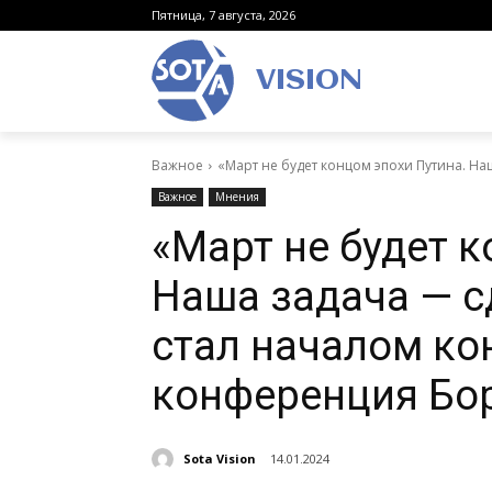
Пятница, 7 августа, 2026
VISION
Важное
«Март не будет концом эпохи Путина. Наш
Важное
Мнения
«Март не будет к
Наша задача — сд
стал началом кон
конференция Бо
Sota Vision
14.01.2024