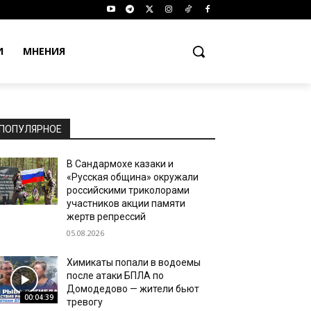
И
МНЕНИЯ
ПОПУЛЯРНОЕ
В Сандармохе казаки и
«Русская община» окружали
российскими триколорами
участников акции памяти
жертв репрессий
05.08.2026
Химикаты попали в водоемы
после атаки БПЛА по
Домодедово — жители бьют
00:04:39
тревогу