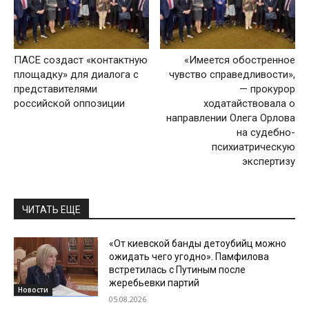
ПАСЕ создаст «контактную
«Имеется обостренное
площадку» для диалога с
чувство справедливости»,
представителями
— прокурор
российской оппозиции
ходатайствовала о
направлении Олега Орлова
на судебно-
психиатрическую
экспертизу
ЧИТАТЬ ЕЩЕ
«От киевской банды детоубийц можно
ожидать чего угодно». Памфилова
встретилась с Путиным после
жеребьевки партий
Новости
05.08.2026