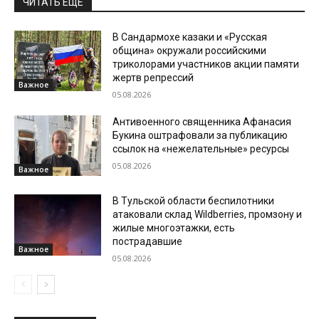
ЧИТАТЬ ЕЩЕ
В Сандармохе казаки и «Русская
община» окружали российскими
триколорами участников акции памяти
жертв репрессий
Важное
05.08.2026
Антивоенного священника Афанасия
Букина оштрафовали за публикацию
ссылок на «нежелательные» ресурсы
05.08.2026
Важное
В Тульской области беспилотники
атаковали склад Wildberries, промзону и
жилые многоэтажки, есть
пострадавшие
Важное
05.08.2026