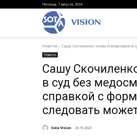
Пятница, 7 августа, 2026
VISION
Новости
Сашу Скочиленко снова этапировали в су
Новости
Сашу Скочиленко
в суд без медосм
справкой с форм
следовать може
Sota Vision
26.10.2023