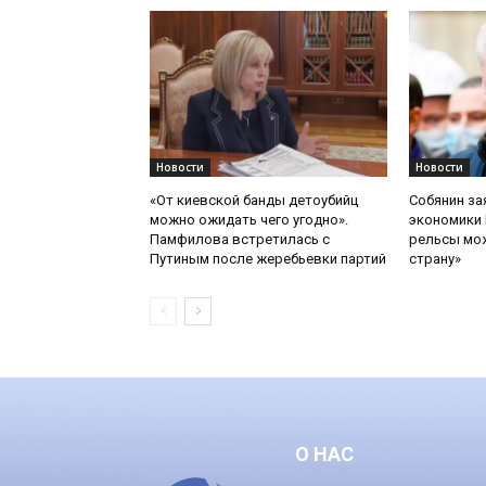
Новости
Новости
«От киевской банды детоубийц
Собянин за
можно ожидать чего угодно».
экономики 
Памфилова встретилась с
рельсы мож
Путиным после жеребьевки партий
страну»
О НАС