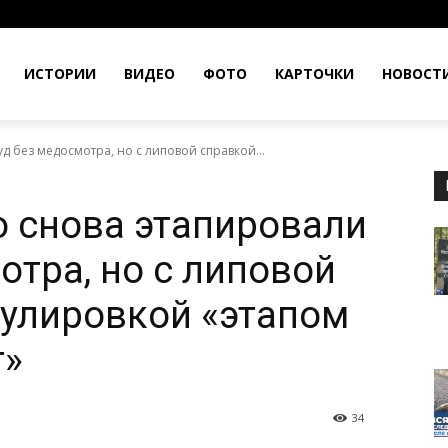
ИСТОРИИ
ВИДЕО
ФОТО
КАРТОЧКИ
НОВОСТ
д без медосмотра, но с липовой справкой...
 снова этапировали
отра, но с липовой
улировкой «этапом
т»
34