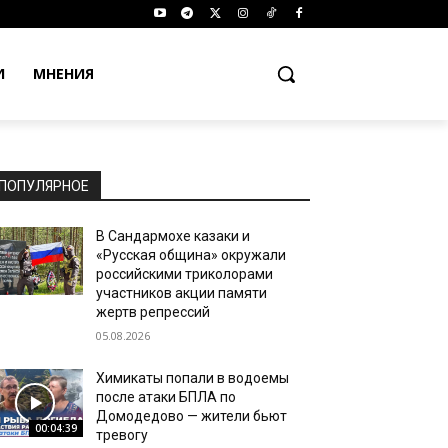
И
МНЕНИЯ
ПОПУЛЯРНОЕ
В Сандармохе казаки и
«Русская община» окружали
российскими триколорами
участников акции памяти
жертв репрессий
05.08.2026
Химикаты попали в водоемы
после атаки БПЛА по
Домодедово — жители бьют
00:04:39
тревогу