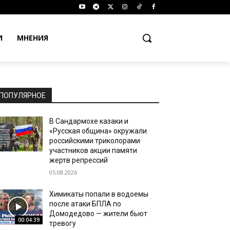
И
МНЕНИЯ
ПОПУЛЯРНОЕ
В Сандармохе казаки и
«Русская община» окружали
российскими триколорами
участников акции памяти
жертв репрессий
05.08.2026
Химикаты попали в водоемы
после атаки БПЛА по
Домодедово — жители бьют
00:04:39
тревогу