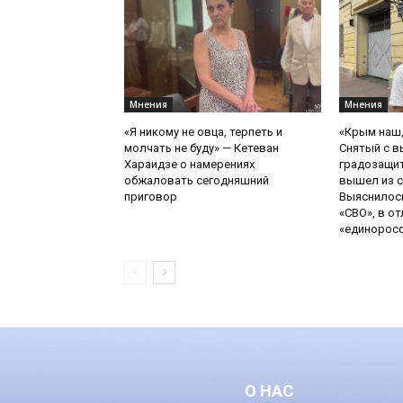
Мнения
Мнения
«Я никому не овца, терпеть и
«Крым наш,
молчать не буду» — Кетеван
Снятый с в
Хараидзе о намерениях
градозащи
обжаловать сегодняшний
вышел из с
приговор
Выяснилось
«СВО», в от
«единоросск
О НАС