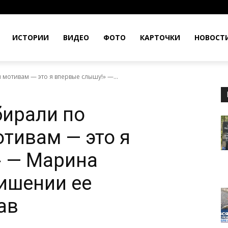
ИСТОРИИ
ВИДЕО
ФОТО
КАРТОЧКИ
НОВОСТ
мотивам — это я впервые слышу!» —...
бирали по
тивам — это я
» — Марина
ишении ее
ав