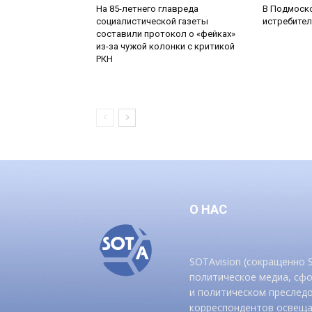
На 85-летнего главреда
В Подмоск
социалистической газеты
истребител
составили протокол о «фейках»
из-за чужой колонки с критикой
РКН
О НАС
SOTAvision (сокращенно
политическое медиа, сф
и политическом преследо
корреспондентов освеща