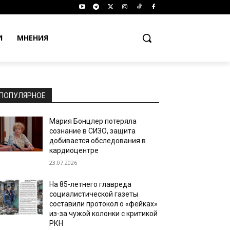
И
МНЕНИЯ
ПОПУЛЯРНОЕ
Мария Бонцлер потеряла
сознание в СИЗО, защита
добивается обследования в
кардиоцентре
23.07.2026
На 85-летнего главреда
социалистической газеты
составили протокол о «фейках»
из-за чужой колонки с критикой
РКН