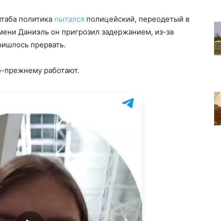
штаба политика
пытался
полицейский, переодетый в
мени Даниэль он пригрозил задержанием, из-за
ришлось прервать.
о-прежнему работают.