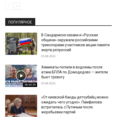
ПОПУЛЯРНОЕ
В Сандармохе казаки и «Русская
община» окружали российскими
триколорами участников акции памяти
жертв репрессий
05.08.2026
Химикаты попали в водоемы после
атаки БПЛА по Домодедово — жители
бьют тревогу
05.08.2026
00:04:39
«От киевской банды детоубийц можно
ожидать чего угодно». Памфилова
встретилась с Путиным после
жеребьевки партий