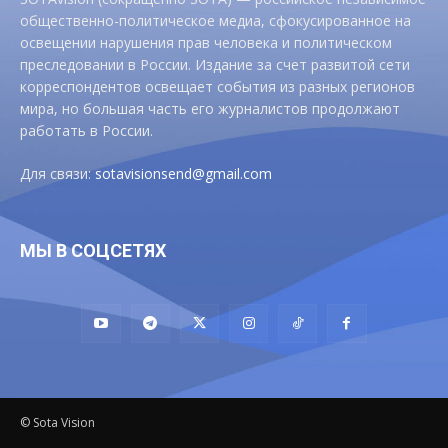
общественно-политическое медиа, сфокусированное на
освещении нарушения прав человека и политическом
преследовании в России. Издание за счет развитой сети
корреспондентов освещает события из разных регионов
мира, но большая часть его журналистов продолжают
работать в России.
Для связи:
sotavisionsend@gmail.com
МЫ В СОЦСЕТЯХ
© Sota Vision