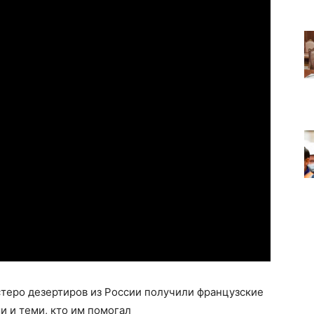
еро дезертиров из России получили французские
 и теми, кто им помогал