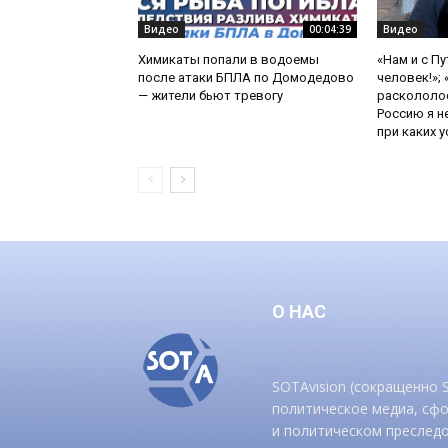
Видео
00:04:39
Видео
Химикаты попали в водоемы
«Нам и с П
после атаки БПЛА по Домодедово
человек!»;
— жители бьют тревогу
раскололос
Россию я н
при каких ус
О НАС
SOTAvision (сокращенно
политическое медиа, сф
и политическом преследо