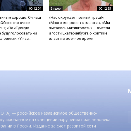
00:12:04
Видео
00:12:55
утиным хорошо. Он наш
«Нас окружает полный трэш!»;
 «Общество очень
«Много вопросов к власти!»; «Мы
ь»; «За «Единую
пытались митинговать» — жители
е буду голосовать ни
и гости Екатеринбурга о критике
ловиях»; «У нас...
власти в военное время
 SOTA) — российское независимое общественно-
окусированное на освещении нарушения прав человека
вании в России. Издание за счет развитой сети