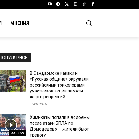
И
МНЕНИЯ
ПОПУЛЯРНОЕ
В Сандармохе казаки и
«Русская община» окружали
российскими триколорами
участников акции памяти
жертв репрессий
05.08.2026
Химикаты попали в водоемы
после атаки БПЛА по
Домодедово — жители бьют
00:04:39
тревогу