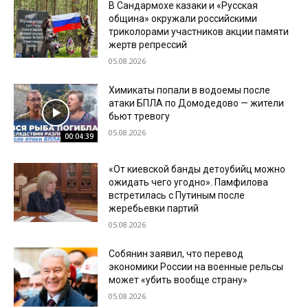
В Сандармохе казаки и «Русская
община» окружали российскими
триколорами участников акции памяти
жертв репрессий
05.08.2026
Химикаты попали в водоемы после
атаки БПЛА по Домодедово — жители
бьют тревогу
05.08.2026
00:04:39
«От киевской банды детоубийц можно
ожидать чего угодно». Памфилова
встретилась с Путиным после
жеребьевки партий
05.08.2026
Собянин заявил, что перевод
экономики России на военные рельсы
может «убить вообще страну»
05.08.2026