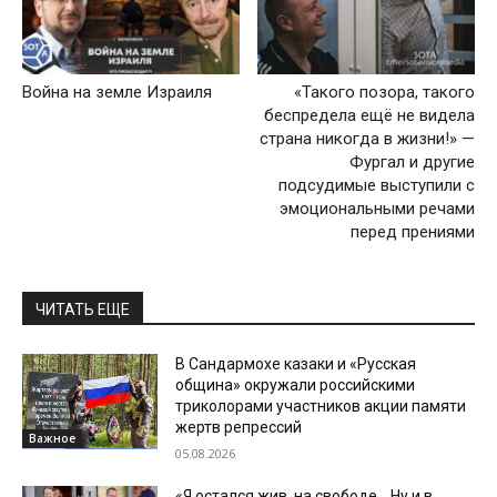
Война на земле Израиля
«Такого позора, такого
беспредела ещё не видела
страна никогда в жизни!» —
Фургал и другие
подсудимые выступили с
эмоциональными речами
перед прениями
ЧИТАТЬ ЕЩЕ
В Сандармохе казаки и «Русская
община» окружали российскими
триколорами участников акции памяти
жертв репрессий
Важное
05.08.2026
«Я остался жив, на свободе… Ну и в