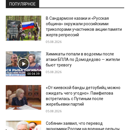
ПОПУЛЯРНОЕ
В Сандармохе казаки и «Русская
община» окружали российскими
триколорами участников акции памяти
жертв репрессий
05.08.2026
Химикаты попали в водоемы после
атаки БПЛА по Домодедово — жители
бьют тревогу
05.08.2026
00:04:39
«От киевской банды детоубийц можно
ожидать чего угодно». Памфилова
встретилась с Путиным после
жеребьевки партий
05.08.2026
Собянин заявил, что перевод
экономики России на военные рельсы