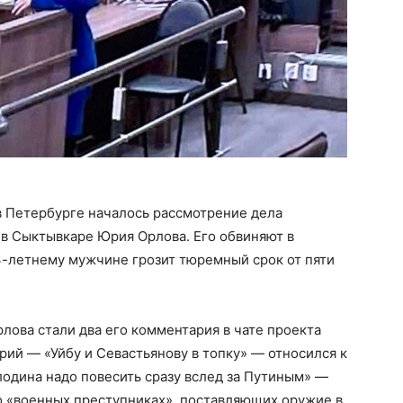
в Петербурге началось рассмотрение дела
 в Сыктывкаре Юрия Орлова. Его обвиняют в
53-летнему мужчине грозит тюремный срок от пяти
ова стали два его комментария в чате проекта
рий — «Уйбу и Севастьянову в топку» — относился к
лодина надо повесить сразу вслед за Путиным» —
о «военных преступниках», поставляющих оружие в