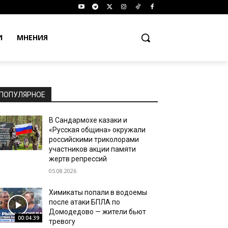
И
МНЕНИЯ
ПОПУЛЯРНОЕ
В Сандармохе казаки и
«Русская община» окружали
российскими триколорами
участников акции памяти
жертв репрессий
05.08.2026
Химикаты попали в водоемы
после атаки БПЛА по
Домодедово — жители бьют
00:04:39
тревогу