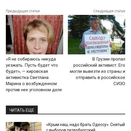
Предыдущая статья
Следующая статья
«Я не собираюсь никуда
В Грузии пропал
уезжать. Пусть будет что
российский активист. Его
будет», — кировская
могли вывезти из страны и
активистка Светлана
отправить в российское
Марина о возбужденном
СИЗО
против нее уголовном деле
ЧИТАТЬ ЕЩЕ
«Крым наш, надо брать Одессу». Снятый
с выборов петербургский