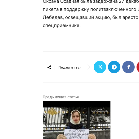
Оксана Осадчая была задержана 27 декаб
пикета в поддержку политзаключенного 
Лебедев, освещавший акцию, был арестов
спецприемнике.
Поделиться
Предыдущая статья