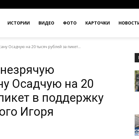
ИСТОРИИ
ВИДЕО
ФОТО
КАРТОЧКИ
НОВОСТ
ну Осадчую на 20 тысяч рублей за пикет...
 незрячую
ну Осадчую на 20
 пикет в поддержку
ого Игоря