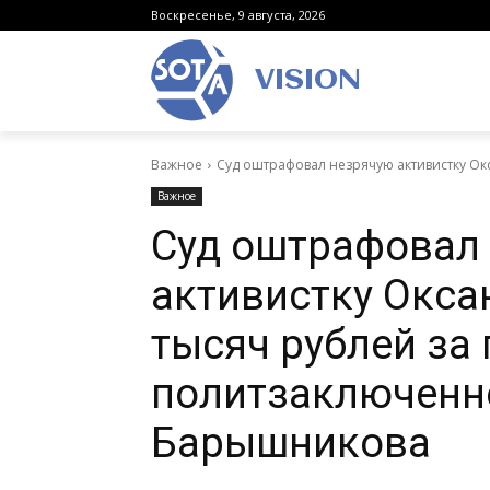
Воскресенье, 9 августа, 2026
VISION
Важное
Суд оштрафовал незрячую активистку Окса
Важное
Суд оштрафовал
активистку Окса
тысяч рублей за
политзаключенн
Барышникова