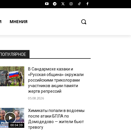
И
МНЕНИЯ
ПОПУЛЯРНОЕ
В Сандармохе казаки и
«Русская община» окружали
российскими триколорами
участников акции памяти
жертв репрессий
05.08.2026
Химикаты попали в водоемы
после атаки БПЛА по
Домодедово — жители бьют
00:04:39
тревогу