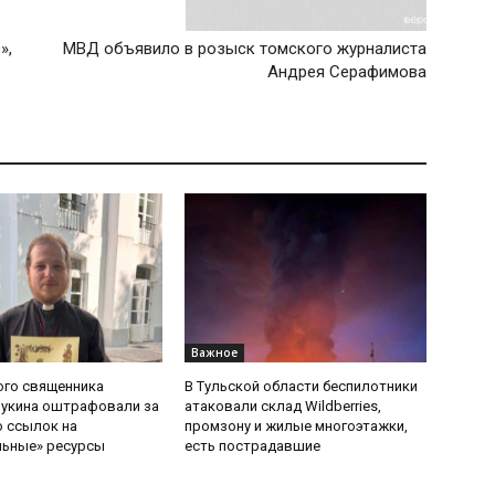
»,
МВД объявило в розыск томского журналиста
Андрея Серафимова
Важное
ого священника
В Тульской области беспилотники
Букина оштрафовали за
атаковали склад Wildberries,
 ссылок на
промзону и жилые многоэтажки,
льные» ресурсы
есть пострадавшие