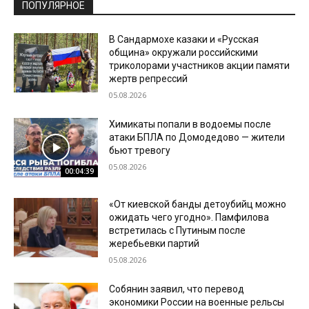
ПОПУЛЯРНОЕ
В Сандармохе казаки и «Русская
община» окружали российскими
триколорами участников акции памяти
жертв репрессий
05.08.2026
Химикаты попали в водоемы после
атаки БПЛА по Домодедово — жители
бьют тревогу
05.08.2026
00:04:39
«От киевской банды детоубийц можно
ожидать чего угодно». Памфилова
встретилась с Путиным после
жеребьевки партий
05.08.2026
Собянин заявил, что перевод
экономики России на военные рельсы