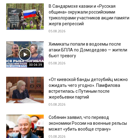
В Сандармохе казаки и «Русская
община» окружали российскими
триколорами участников акции памяти
жертв репрессий
05.08.2026
Химикаты попали в водоемы после
атаки БПЛА по Домодедово — жители
бьют тревогу
05.08.2026
00:04:39
«От киевской банды детоубийц можно
ожидать чего угодно». Памфилова
встретилась с Путиным после
жеребьевки партий
05.08.2026
Собянин заявил, что перевод
экономики России на военные рельсы
может «убить вообще страну»
05.08.2026