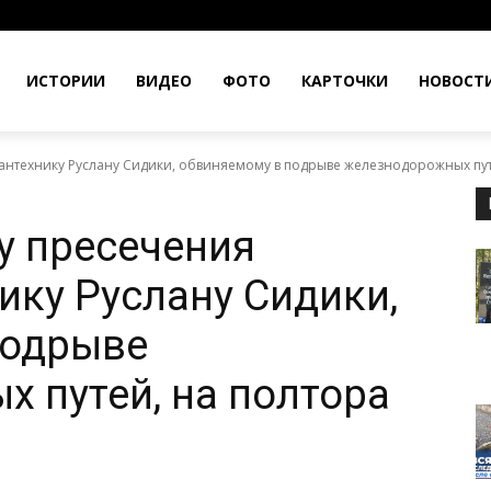
ИСТОРИИ
ВИДЕО
ФОТО
КАРТОЧКИ
НОВОСТ
антехнику Руслану Сидики, обвиняемому в подрыве железнодорожных путе
у пресечения
ику Руслану Сидики,
подрыве
 путей, на полтора