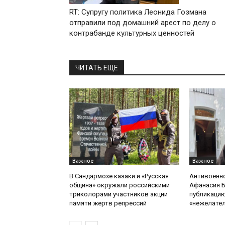
RT: Супругу политика Леонида Гозмана
отправили под домашний арест по делу о
контрабанде культурных ценностей
ЧИТАТЬ ЕЩЕ
Важное
Важное
В Сандармохе казаки и «Русская
Антивоенн
община» окружали российскими
Афанасия 
триколорами участников акции
публикацию
памяти жертв репрессий
«нежелате