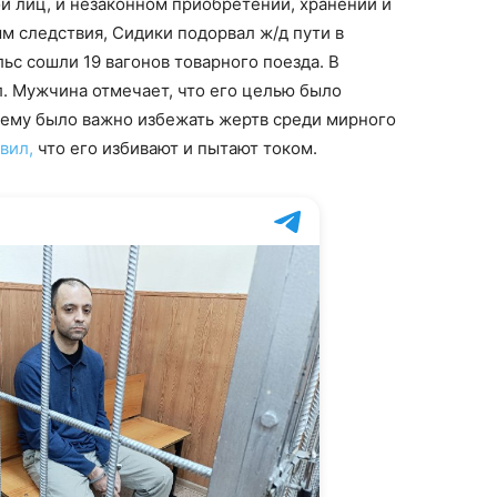
й лиц, и незаконном приобретении, хранении и
м следствия, Сидики подорвал ж/д пути в
льс сошли 19 вагонов товарного поезда. В
л. Мужчина отмечает, что его целью было
ему было важно избежать жертв среди мирного
явил,
что его избивают и пытают током.