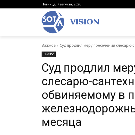
Пятница, 7 августа, 2026
VISION
Важное
Суд продлил меру пресечения слесарю-с
Важное
Суд продлил мер
слесарю-сантехн
обвиняемому в 
железнодорожных
месяца