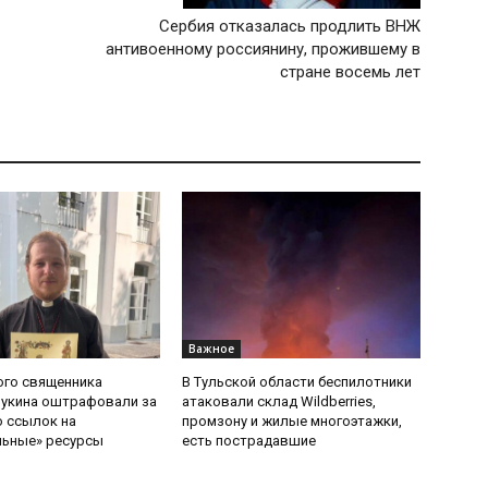
Сербия отказалась продлить ВНЖ
антивоенному россиянину, прожившему в
стране восемь лет
Важное
ого священника
В Тульской области беспилотники
Букина оштрафовали за
атаковали склад Wildberries,
 ссылок на
промзону и жилые многоэтажки,
льные» ресурсы
есть пострадавшие