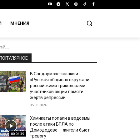
И
МНЕНИЯ
й,...
ПОПУЛЯРНОЕ
В Сандармохе казаки и
«Русская община» окружали
российскими триколорами
участников акции памяти
жертв репрессий
05.08.2026
Химикаты попали в водоемы
после атаки БПЛА по
Домодедово — жители бьют
00:04:39
тревогу