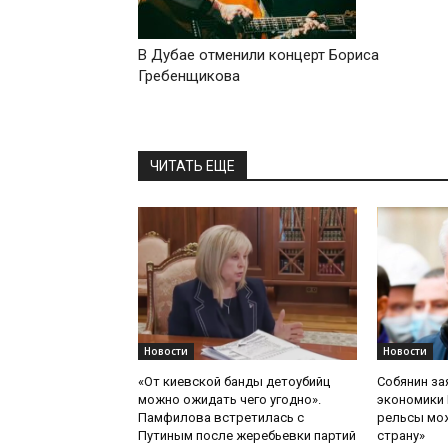
В Дубае отменили концерт Бориса
Гребенщикова
ЧИТАТЬ ЕЩЕ
Новости
Новости
«От киевской банды детоубийц
Собянин за
можно ожидать чего угодно».
экономики 
Памфилова встретилась с
рельсы мож
Путиным после жеребьевки партий
страну»