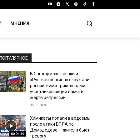
И
МНЕНИЯ
ПОПУЛЯРНОЕ
В Сандармохе казаки и
«Русская община» окружали
российскими триколорами
участников акции памяти
жертв репрессий
05.08.2026
Химикаты попали в водоемы
после атаки БПЛА по
Домодедово — жители бьют
00:04:39
тревогу