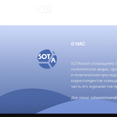
О НАС
SOTAvision (сокращенно
политическое медиа, сф
и политическом преследо
корреспондентов освеща
часть его журналистов п
Для связи:
sotavisionsen