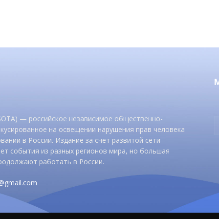
 SOTA) — российское независимое общественно-
окусированное на освещении нарушения прав человека
вании в России. Издание за счет развитой сети
ет события из разных регионов мира, но большая
родолжают работать в России.
d@gmail.com