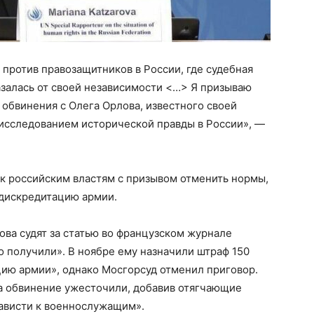
против правозащитников в России, где судебная
азалась от своей независимости <…> Я призываю
 обвинения с Олега Орлова, известного своей
 исследованием исторической правды в России», —
 к российским властям с призывом отменить нормы,
 дискредитацию армии.
ва судят за статью во французском журнале
о получили». В ноябре ему назначили штраф 150
цию армии», однако Мосгорсуд отменил приговор.
 а обвинение ужесточили, добавив отягчающие
нависти к военнослужащим».