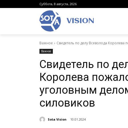
Суббота, 8 августа, 2026
VISION
Важное
Свидетель по делу Всеволода Королева п
Важное
Свидетель по де
Королева пожало
уголовным дело
силовиков
Sota Vision
10.01.2024