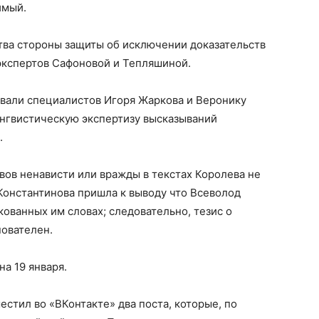
имый.
ства стороны защиты об исключении доказательств
экспертов Сафоновой и Тепляшиной.
звали специалистов Игоря Жаркова и Веронику
нгвистическую экспертизу высказываний
.
ов ненависти или вражды в текстах Королева не
Константинова пришла к выводу что Всеволод
ованных им словах; следовательно, тезис о
нователен.
на 19 января.
стил во «ВКонтакте» два поста, которые, по