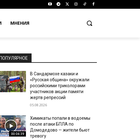
И
МНЕНИЯ
ПОПУЛЯРНОЕ
В Сандармохе казаки и
«Русская община» окружали
российскими триколорами
участников акции памяти
жертв репрессий
05.08.2026
Химикаты попали в водоемы
после атаки БПЛА по
Домодедово — жители бьют
00:04:39
тревогу