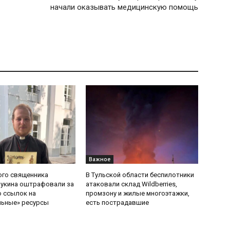
начали оказывать медицинскую помощь
Важное
ого священника
В Тульской области беспилотники
Букина оштрафовали за
атаковали склад Wildberries,
 ссылок на
промзону и жилые многоэтажки,
льные» ресурсы
есть пострадавшие