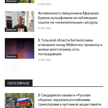
Важное
05.08.2026
Антивоенного священника Афанасия
Букина оштрафовали за публикацию
ссылок на «нежелательные» ресурсы
05.08.2026
Важное
В Тульской области беспилотники
атаковали склад Wildberries, промзону и
жилые многоэтажки, есть
пострадавшие
Важное
05.08.2026
ПОПУЛЯРНОЕ
В Сандармохе казаки и «Русская
община» окружали российскими
триколорами участников акции памяти