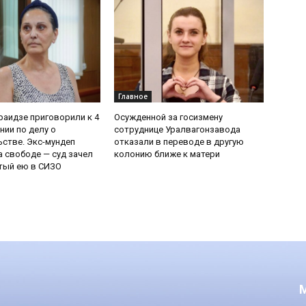
Главное
раидзе приговорили к 4
Осужденной за госизмену
нии по делу о
сотруднице Уралвагонзавода
стве. Экс-мундеп
отказали в переводе в другую
а свободе — суд зачел
колонию ближе к матери
тый ею в СИЗО