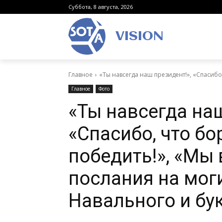
Суббота, 8 августа, 2026
VISION
Главное
«Ты навсегда наш президент!», «Спасибо
Главное
Фото
«Ты навсегда наш
«Спасибо, что б
победить!», «Мы
послания на мог
Навального и бук