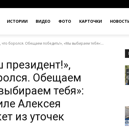
ИСТОРИИ
ВИДЕО
ФОТО
КАРТОЧКИ
НОВОСТ
, что боролся. Обещаем победить!», «Мы выбираем тебя»:...
 президент!»,
оролся. Обещаем
 выбираем тебя»:
иле Алексея
ет из уточек