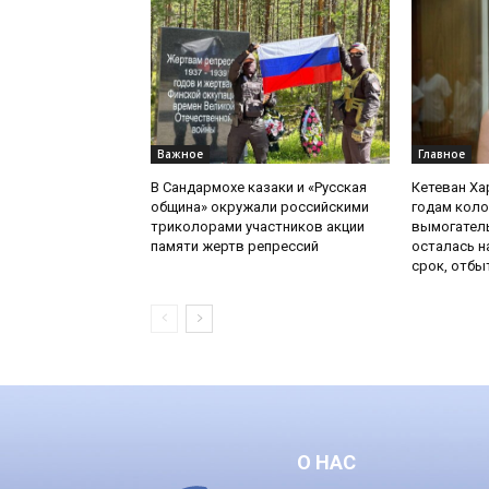
Важное
Главное
В Сандармохе казаки и «Русская
Кетеван Ха
община» окружали российскими
годам коло
триколорами участников акции
вымогатель
памяти жертв репрессий
осталась н
срок, отбы
О НАС