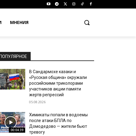
И
МНЕНИЯ
ПОПУЛЯРНОЕ
В Сандармохе казаки и
«Русская община» окружали
российскими триколорами
участников акции памяти
жертв репрессий
05.08.2026
Химикаты попали в водоемы
после атаки БПЛА по
Домодедово — жители бьют
00:04:39
тревогу