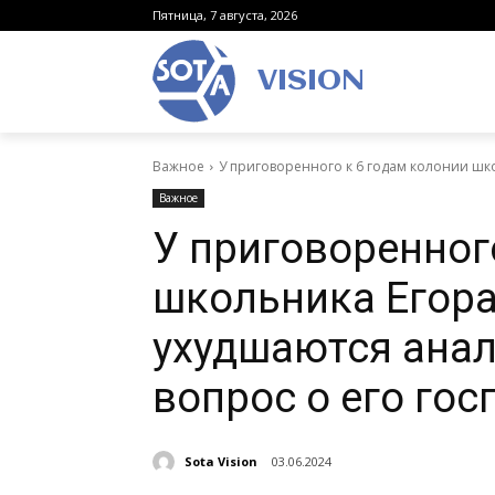
Пятница, 7 августа, 2026
VISION
Важное
У приговоренного к 6 годам колонии шко
Важное
У приговоренног
школьника Егора
ухудшаются анал
вопрос о его го
Sota Vision
03.06.2024