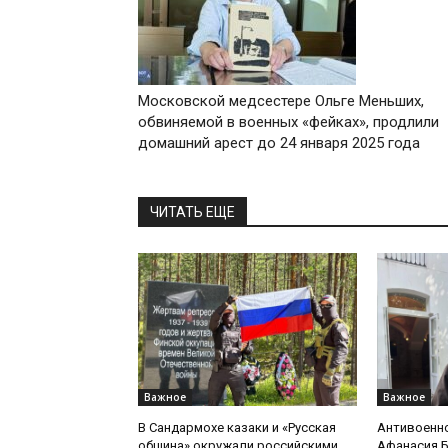
Московской медсестере Ольге Меньших,
обвиняемой в военных «фейках», продлили
домашний арест до 24 января 2025 года
ЧИТАТЬ ЕЩЕ
Важное
Важное
В Сандармохе казаки и «Русская
Антивоенн
община» окружали российскими
Афанасия 