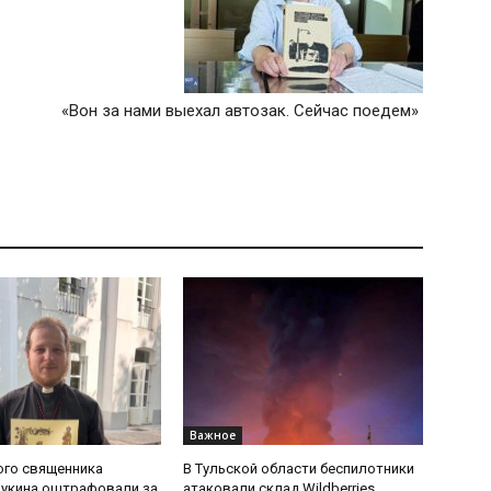
«Вон за нами выехал автозак. Сейчас поедем»
Важное
ого священника
В Тульской области беспилотники
Букина оштрафовали за
атаковали склад Wildberries,