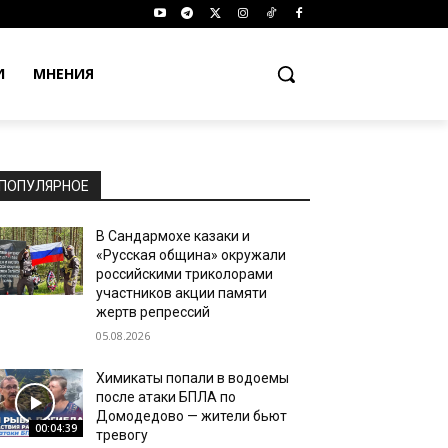
И
МНЕНИЯ
ПОПУЛЯРНОЕ
В Сандармохе казаки и
«Русская община» окружали
российскими триколорами
участников акции памяти
жертв репрессий
05.08.2026
Химикаты попали в водоемы
после атаки БПЛА по
Домодедово — жители бьют
00:04:39
тревогу