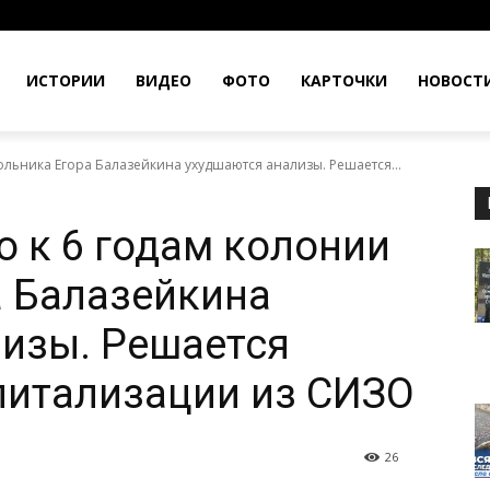
ИСТОРИИ
ВИДЕО
ФОТО
КАРТОЧКИ
НОВОСТ
льника Егора Балазейкина ухудшаются анализы. Решается...
о к 6 годам колонии
 Балазейкина
изы. Решается
спитализации из СИЗО
26