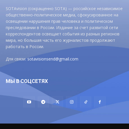
SOTAvision (сокращенно SOTA) — российское независимое
общественно-политическое медиа, сфокусированное на
освещении нарушения прав человека и политическом
преследовании в России. Издание за счет развитой сети
корреспондентов освещает события из разных регионов
мира, но большая часть его журналистов продолжают
работать в России.
Для связи:
sotavisionsend@gmail.com
МЫ В СОЦСЕТЯХ