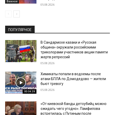
Важное
05.08.2026
ПОПУЛЯРНОЕ
В Сандармохе казаки и «Русская
община» окружали российскими
триколорами участников акции памяти
жертв репрессий
05.08.2026
Химикаты попали в водоемы после
атаки БПЛА по Домодедово — жители
бьют тревогу
05.08.2026
00:04:39
«От киевской банды детоубийц можно
ожидать чего угодно». Памфилова
встретилась с Путиным после