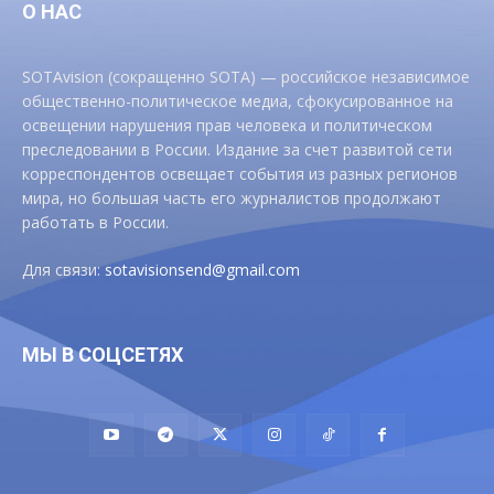
О НАС
SOTAvision (сокращенно SOTA) — российское независимое
общественно-политическое медиа, сфокусированное на
освещении нарушения прав человека и политическом
преследовании в России. Издание за счет развитой сети
корреспондентов освещает события из разных регионов
мира, но большая часть его журналистов продолжают
работать в России.
Для связи:
sotavisionsend@gmail.com
МЫ В СОЦСЕТЯХ