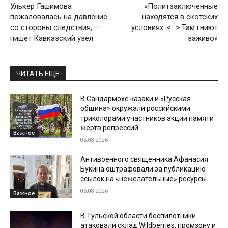
Улькер Гашимова
«Политзаключенные
пожаловалась на давление
находятся в скотских
со стороны следствия, —
условиях. <…> Там гниют
пишет Кавказский узел
заживо»
ЧИТАТЬ ЕЩЕ
В Сандармохе казаки и «Русская
община» окружали российскими
триколорами участников акции памяти
жертв репрессий
Важное
05.08.2026
Антивоенного священника Афанасия
Букина оштрафовали за публикацию
ссылок на «нежелательные» ресурсы
05.08.2026
Важное
В Тульской области беспилотники
атаковали склад Wildberries, промзону и