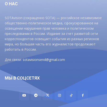
О НАС
SOTAvision (сокращенно SOTA) — российское независимое
общественно-политическое медиа, сфокусированное на
освещении нарушения прав человека и политическом
преследовании в России. Издание за счет развитой сети
корреспондентов освещает события из разных регионов
мира, но большая часть его журналистов продолжают
работать в России.
Для связи:
sotavisionsend@gmail.com
МЫ В СОЦСЕТЯХ