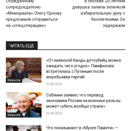
Осужденному
В Москве 20-летняя
сопредседателю
девушка залила зеленкой
«Мемориала» Олегу Орлову
избирательную урну с
предложили отправиться
бюллетенями. Ее
на «спецоперацию»
задержали
ЧИТАТЬ ЕЩЕ
«От киевской банды детоубийц можно
ожидать чего угодно». Памфилова
встретилась с Путиным после
жеребьевки партий
Новости
05.08.2026
Собянин заявил, что перевод
экономики России на военные рельсы
может «убить вообще страну»
05.08.2026
Новости
Что показывают в «Музее Памяти» —