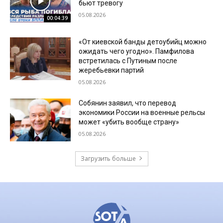
бьют тревогу
05.08.2026
00:04:39
«От киевской банды детоубийц можно
ожидать чего угодно». Памфилова
встретилась с Путиным после
жеребьевки партий
05.08.2026
Собянин заявил, что перевод
экономики России на военные рельсы
может «убить вообще страну»
05.08.2026
Загрузить больше