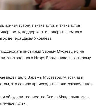
ционная встреча активисток и активистов
лидарность, поддержать и подарить немного
атор вечера Дарья Яковлева.
поддержать письмами Зарему Мусаеву, но не
олитзаключенного Игоря Барышникова, которому
рая ведет дело Заремы Мусаевой: участницы
том, что сейчас происходит с политзаключенной.
шки обсудили творчество Осипа Мандельштама и
ы лучше пуль».