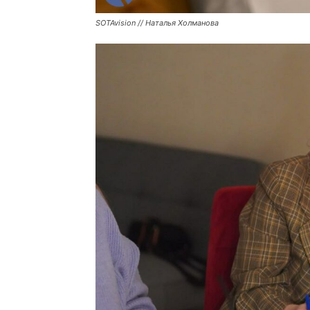
SOTAvision // Наталья Холманова