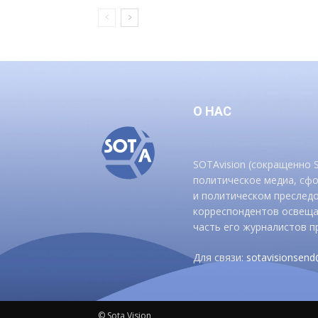
О НАС
SOTAvision (сокращенно
политическое медиа, сф
и политическом преследо
корреспондентов освеща
часть его журналистов п
Для связи:
sotavisionsen
© Sota Vision