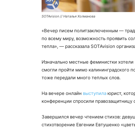
SOTAvision // Наталья Холманова
«Вечер писем политзаключенным — тради
по всему миру, возможность проявить со
тепла», — рассказала SOTAvision организ
Изначально местные феминистки хотели 
смогли пройти мимо калининградского п
тоже передали много теплых слов.
На вечере онлайн
выступила
юрист, кото
конференции спросили правозащитницу о 
Завершился вечер чтением стихов: деву
стихотворение Евгении Евтушенко «цвет