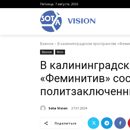
Пятница, 7 августа, 2026
VISION
Важное
В калининградском пространстве «Феми
Важное
Фото
В калининградск
«Феминитив» сос
политзаключен
Sota Vision
27.01.2024
Поделиться