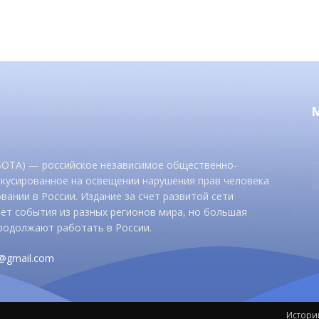
 SOTA) — российское независимое общественно-
окусированное на освещении нарушения прав человека
вании в России. Издание за счет развитой сети
ет события из разных регионов мира, но большая
родолжают работать в России.
d@gmail.com
Истори