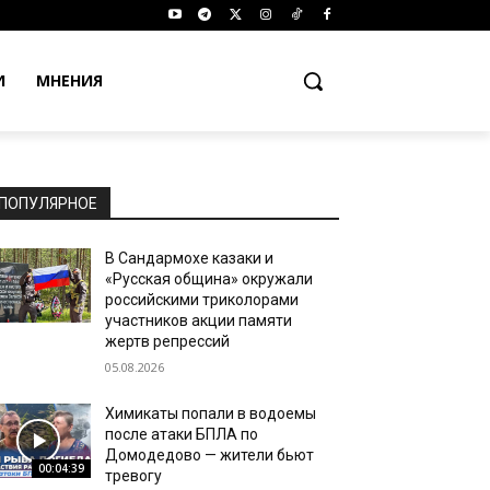
И
МНЕНИЯ
ПОПУЛЯРНОЕ
В Сандармохе казаки и
«Русская община» окружали
российскими триколорами
участников акции памяти
жертв репрессий
05.08.2026
Химикаты попали в водоемы
после атаки БПЛА по
Домодедово — жители бьют
00:04:39
тревогу