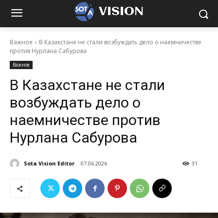
VISION
Важное
В Казахстане не стали возбуждать дело о наемничестве
против Нурлана Сабурова
Важное
В Казахстане не стали
возбуждать дело о
наемничестве против
Нурлана Сабурова
Sota Vision Editor
07.06.2026
31