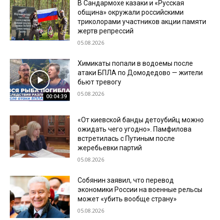
В Сандармохе казаки и «Русская
община» окружали российскими
триколорами участников акции памяти
жертв репрессий
05.08.2026
Химикаты попали в водоемы после
атаки БПЛА по Домодедово — жители
бьют тревогу
05.08.2026
00:04:39
«От киевской банды детоубийц можно
ожидать чего угодно». Памфилова
встретилась с Путиным после
жеребьевки партий
05.08.2026
Собянин заявил, что перевод
экономики России на военные рельсы
может «убить вообще страну»
05.08.2026