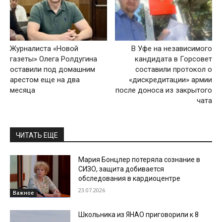
Журналиста «Новой
В Уфе на независимого
газеты» Олега Ролдугина
кандидата в Горсовет
оставили под домашним
составили протокол о
арестом еще на два
«дискредитации» армии
месяца
после доноса из закрытого
чата
ЧИТАТЬ ЕЩЕ
Мария Бонцлер потеряла сознание в
СИЗО, защита добивается
обследования в кардиоцентре
23.07.2026
Важное
Школьника из ЯНАО приговорили к 8