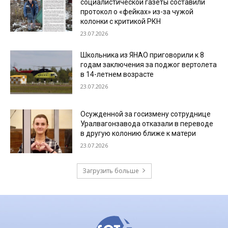
социалистической газеты составили
протокол о «фейках» из-за чужой
колонки с критикой РКН
23.07.2026
Школьника из ЯНАО приговорили к 8
годам заключения за поджог вертолета
в 14-летнем возрасте
23.07.2026
Осужденной за госизмену сотруднице
Уралвагонзавода отказали в переводе
в другую колонию ближе к матери
23.07.2026
Загрузить больше