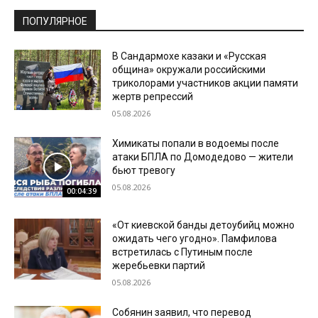
ПОПУЛЯРНОЕ
В Сандармохе казаки и «Русская
община» окружали российскими
триколорами участников акции памяти
жертв репрессий
05.08.2026
Химикаты попали в водоемы после
атаки БПЛА по Домодедово — жители
бьют тревогу
05.08.2026
00:04:39
«От киевской банды детоубийц можно
ожидать чего угодно». Памфилова
встретилась с Путиным после
жеребьевки партий
05.08.2026
Собянин заявил, что перевод