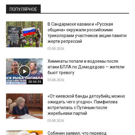
ПОПУЛЯРНОЕ
В Сандармохе казаки и «Русская
община» окружали российскими
триколорами участников акции памяти
жертв репрессий
05.08.2026
Химикаты попали в водоемы после
атаки БПЛА по Домодедово — жители
бьют тревогу
05.08.2026
00:04:39
«От киевской банды детоубийц можно
ожидать чего угодно». Памфилова
встретилась с Путиным после
жеребьевки партий
05.08.2026
Собянин заявил, что перевод