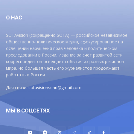
О НАС
SOTAvision (сокращенно SOTA) — российское независимое
общественно-политическое медиа, сфокусированное на
освещении нарушения прав человека и политическом
преследовании в России. Издание за счет развитой сети
корреспондентов освещает события из разных регионов
мира, но большая часть его журналистов продолжают
работать в России.
Для связи:
sotavisionsend@gmail.com
МЫ В СОЦСЕТЯХ