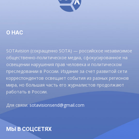
О НАС
SOTAvision (сокращенно SOTA) — российское независимое
общественно-политическое медиа, сфокусированное на
освещении нарушения прав человека и политическом
преследовании в России. Издание за счет развитой сети
корреспондентов освещает события из разных регионов
мира, но большая часть его журналистов продолжают
работать в России.
Для связи:
sotavisionsend@gmail.com
МЫ В СОЦСЕТЯХ