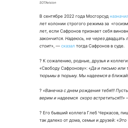
SOTAvision
В сентябре 2022 года Мосгорсуд
назначи
лет колонии строгого режима за «госизм
лет, если Сафронов признает себя винов
закончится. Надеюсь, не через двадцать л
стоит
», —
сказал
тогда Сафронов в суде.
? К сожалению, родные, друзья и коллеги
«Свободу Сафронову»: «
Да и письмо или 
тюрьмы в тюрьму. Мы надеемся в ближайш
?
«Ванечка с днем рождения тебя!!! Пусть
верим и надеемся скоро встретиться!!!»
? Его бывший коллега Глеб Черкасов, пиш
так далеко от дома, семьи и друзей: «
Это 