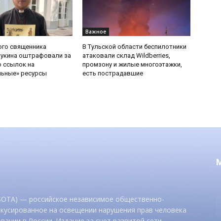
Важное
ого священника
В Тульской области беспилотники
Букина оштрафовали за
атаковали склад Wildberries,
 ссылок на
промзону и жилые многоэтажки,
льные» ресурсы
есть пострадавшие
 SOTA) — российское независимое общественно-
окусированное на освещении нарушения прав человека
вании в России. Издание за счет развитой сети