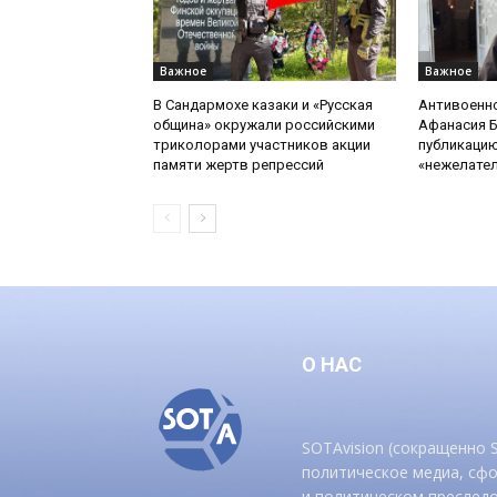
Важное
Важное
В Сандармохе казаки и «Русская
Антивоенн
община» окружали российскими
Афанасия 
триколорами участников акции
публикацию
памяти жертв репрессий
«нежелате
О НАС
SOTAvision (сокращенно
политическое медиа, сф
и политическом преследо