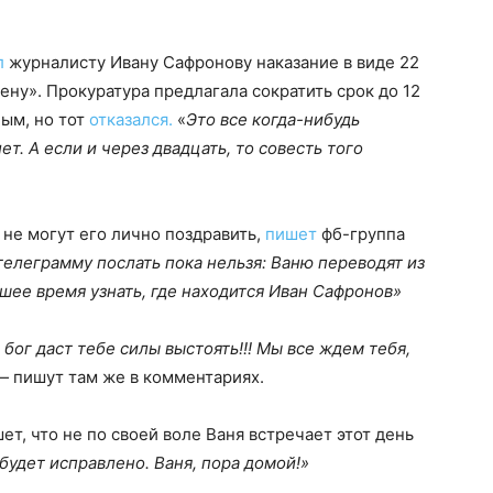
л
журналисту Ивану Сафронову наказание в виде 22
ену». Прокуратура предлагала сократить срок до 12
ным, но тот
отказался.
«
Это все когда-нибудь
ет. А если и через двадцать, то совесть того
 не могут его лично поздравить,
пишет
фб-группа
телеграмму послать пока нельзя: Ваню переводят из
ее время узнать, где находится Иван Сафронов»
 бог даст тебе силы выстоять!!! Мы все ждем тебя,
 —
пишут там же в комментариях.
ет, что не по своей воле Ваня встречает этот день
будет исправлено. Ваня, пора домой!»