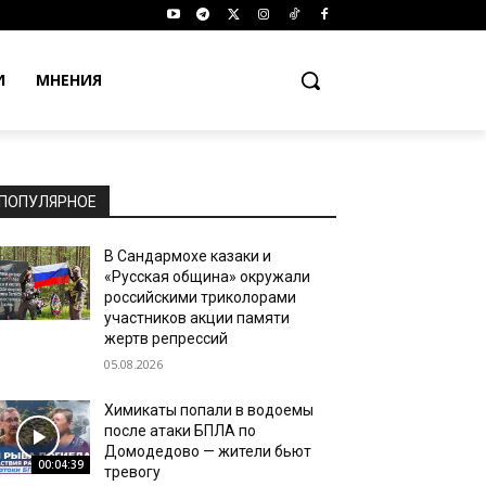
И
МНЕНИЯ
ПОПУЛЯРНОЕ
В Сандармохе казаки и
«Русская община» окружали
российскими триколорами
участников акции памяти
жертв репрессий
05.08.2026
Химикаты попали в водоемы
после атаки БПЛА по
Домодедово — жители бьют
00:04:39
тревогу