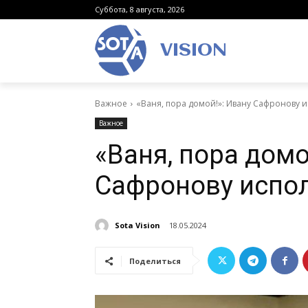
Суббота, 8 августа, 2026
VISION
Важное
«Ваня, пора домой!»: Ивану Сафронову и
Важное
«Ваня, пора домо
Сафронову испол
Sota Vision
18.05.2024
Поделиться