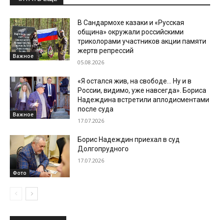
В Сандармохе казаки и «Русская
община» окружали российскими
триколорами участников акции памяти
жертв репрессий
Важное
05.08.2026
«Я остался жив, на свободе… Ну и в
России, видимо, уже навсегда». Бориса
Надеждина встретили аплодисментами
после суда
Важное
17.07.2026
Борис Надеждин приехал в суд
Долгопрудного
17.07.2026
Фото