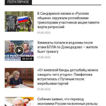
ПОПУЛЯРНОЕ
В Сандармохе казаки и «Русская
община» окружали российскими
триколорами участников акции памяти
жертв репрессий
05.08.2026
Химикаты попали в водоемы после
атаки БПЛА по Домодедово — жители
бьют тревогу
05.08.2026
00:04:39
«От киевской банды детоубийц можно
ожидать чего угодно». Памфилова
встретилась с Путиным после
жеребьевки партий
05.08.2026
Собянин заявил, что перевод
экономики России на военные рельсы