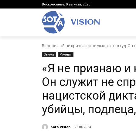
Воскресенье, 9 августа, 2026
VISION
Важное
«Я не признаю и не уважаю ваш суд. Он с
Важное
Мнения
«Я не признаю и 
Он служит не спр
нацистской дикт
убийцы, подлеца,
Sota Vision
26.06.2024