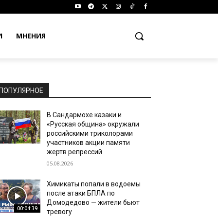
И
МНЕНИЯ
ПОПУЛЯРНОЕ
В Сандармохе казаки и
«Русская община» окружали
российскими триколорами
участников акции памяти
жертв репрессий
05.08.2026
Химикаты попали в водоемы
после атаки БПЛА по
Домодедово — жители бьют
00:04:39
тревогу