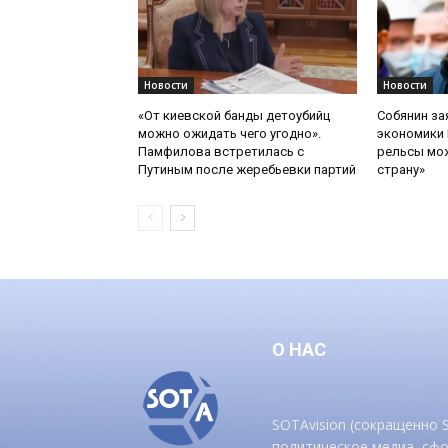
Новости
Новости
«От киевской банды детоубийц
Собянин за
можно ожидать чего угодно».
экономики 
Памфилова встретилась с
рельсы мож
Путиным после жеребьевки партий
страну»
О НАС
SOTAvision (сокращенно
политическое медиа, сф