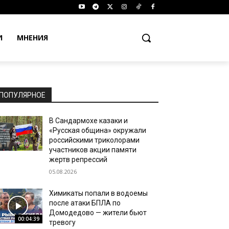
И
МНЕНИЯ
ПОПУЛЯРНОЕ
В Сандармохе казаки и
«Русская община» окружали
российскими триколорами
участников акции памяти
жертв репрессий
05.08.2026
Химикаты попали в водоемы
после атаки БПЛА по
Домодедово — жители бьют
00:04:39
тревогу