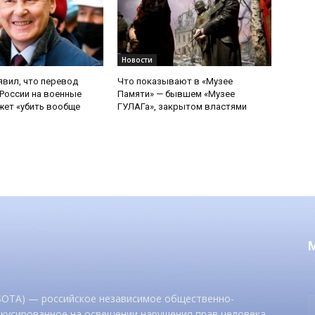
Новости
явил, что перевод
Что показывают в «Музее
России на военные
Памяти» — бывшем «Музее
ет «убить вообще
ГУЛАГа», закрытом властями
 SOTA) — российское независимое общественно-
окусированное на освещении нарушения прав человека