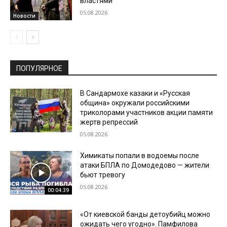
властями
05.08.2026
Новости
ПОПУЛЯРНОЕ
В Сандармохе казаки и «Русская
община» окружали российскими
триколорами участников акции памяти
жертв репрессий
05.08.2026
Химикаты попали в водоемы после
атаки БПЛА по Домодедово — жители
бьют тревогу
05.08.2026
00:04:39
«От киевской банды детоубийц можно
ожидать чего угодно». Памфилова