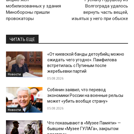
мобилизованных у здания
Волгограда удалось
Минобороны пришли
вернуть часть вещей,
провокаторы
изьятых у него при обыске
ЧИТАТЬ ЕЩЕ
«От киевской банды детоубийц можно
ожидать чего угодно». Памфилова
встретилась с Путиным после
жеребьевки партий
Новости
05.08.2026
Собянин заявил, что перевод
экономики России на военные рельсы
может «убить вообще страну»
05.08.2026
Новости
Что показывают в «Музее Памяти» —
бывшем «Музее ГУЛАГа», закрытом