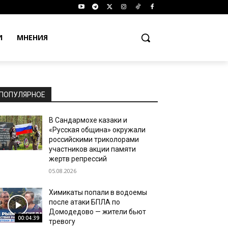
И
МНЕНИЯ
ПОПУЛЯРНОЕ
В Сандармохе казаки и
«Русская община» окружали
российскими триколорами
участников акции памяти
жертв репрессий
05.08.2026
Химикаты попали в водоемы
после атаки БПЛА по
Домодедово — жители бьют
00:04:39
тревогу